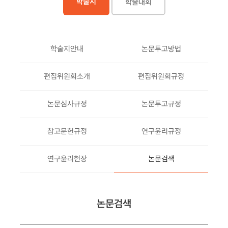
학술지
학술대회
학술지안내
논문투고방법
편집위원회소개
편집위원회규정
논문심사규정
논문투고규정
참고문헌규정
연구윤리규정
연구윤리헌장
논문검색
논문검색