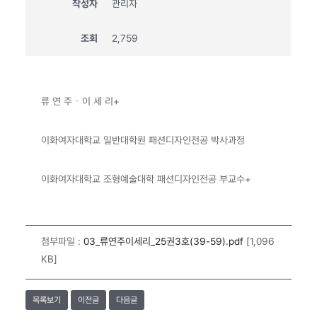
작성자
관리자
조회
2,759
류 연 주ㆍ이 세 리+
이화여자대학교 일반대학원 패션디자인전공 박사과정
이화여자대학교 조형예술대학 패션디자인전공 부교수+
첨부파일 :
03_류연주이세리_25권3호(39-59).pdf
[1,096
KB]
목록보기
이전글
다음글