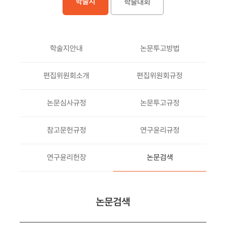
학술지
학술대회
학술지안내
논문투고방법
편집위원회소개
편집위원회규정
논문심사규정
논문투고규정
참고문헌규정
연구윤리규정
연구윤리헌장
논문검색
논문검색