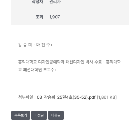
작성자
관리자
조회
1,907
강 송 희ㆍ마 진 주+
홍익대학교 디자인공예학과 패션디자인 박사 수료
ㆍ
홍익대학
교 패션대학원 부교수+
첨부파일 :
03_강송희_25권4호(35-52).pdf
[1,861 KB]
목록보기
이전글
다음글