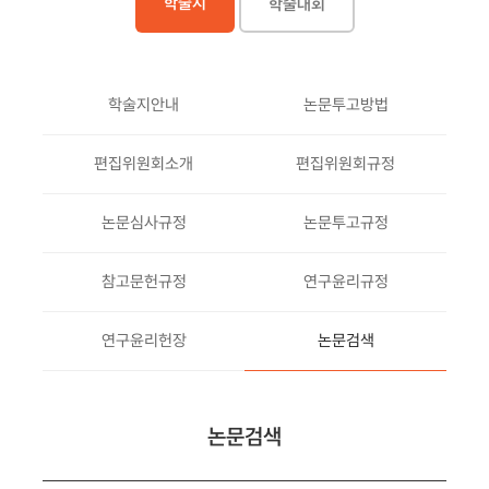
학술지
학술대회
학술지안내
논문투고방법
편집위원회소개
편집위원회규정
논문심사규정
논문투고규정
참고문헌규정
연구윤리규정
연구윤리헌장
논문검색
논문검색