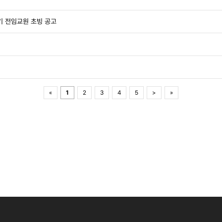
기 전임교원 초빙 공고
«
1
2
3
4
5
>
»