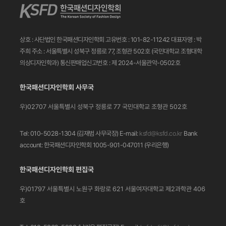
상호 : 사단법인 한국패션디자인학회
고유번호 : 101-82-11242
대표자명 : 박
주희
주소 : 서울특별시 성북구 정릉로 77, 조형관 502호
(국민대학교 조형대학
의상디자인학과)
통신판매업신고번호 : 제 2024-서울관악-0502호
한국패션디자인학회 사무국
우)02707 서울특별시 성북구 정릉로 77
국민대학교 조형관 502호
Tel: 010-5028-1304 (김재범 사무국장)
E-mail:
ksfd@ksfd.co.kr
Bank
account: 한국패션디자인학회 1005-901-047011
(우리은행)
한국패션디자인학회 편집국
우)01797 서울특별시 노원구 화랑로 621
서울여자대학교 제2과학관 406
호