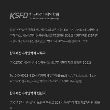
상호 : 사단법인 한국패션디자인학회
고유번호 : 101-82-11242
대표자명 : 박
주희
주소 : 서울특별시 성북구 정릉로 77, 조형관 502호
(국민대학교 조형대학
의상디자인학과)
통신판매업신고번호 : 제 2024-서울관악-0502호
한국패션디자인학회 사무국
우)02707 서울특별시 성북구 정릉로 77
국민대학교 조형관 502호
Tel: 010-5028-1304 (김재범 사무국장)
E-mail:
ksfd@ksfd.co.kr
Bank
account: 한국패션디자인학회 1005-901-047011
(우리은행)
한국패션디자인학회 편집국
우)01797 서울특별시 노원구 화랑로 621
서울여자대학교 제2과학관 406
호