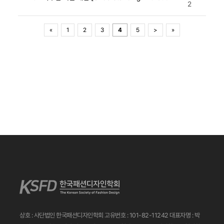
2
«
1
2
3
4
5
>
»
상호 : 사단법인 한국패션디자인학회
고유번호 : 101-82-11242
대표자명 : 박