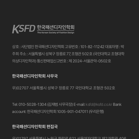
상호 : 사단법인 한국패션디자인학회
고유번호 : 101-82-11242
대표자명 : 박
주희
주소 : 서울특별시 성북구 정릉로 77, 조형관 502호
(국민대학교 조형대학
의상디자인학과)
통신판매업신고번호 : 제 2024-서울관악-0502호
한국패션디자인학회 사무국
우)02707 서울특별시 성북구 정릉로 77
국민대학교 조형관 502호
Tel: 010-5028-1304 (김재범 사무국장)
E-mail:
ksfd@ksfd.co.kr
Bank
account: 한국패션디자인학회 1005-901-047011
(우리은행)
한국패션디자인학회 편집국
우)01797 서울특별시 노원구 화랑로 621
서울여자대학교 제2과학관 406