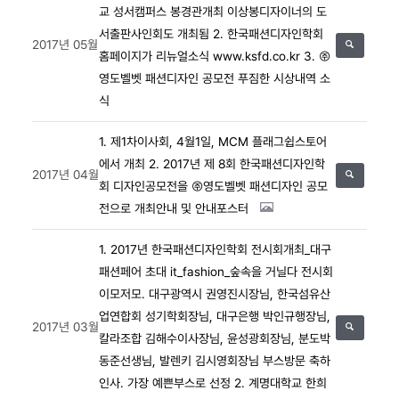
교 성서캠퍼스 봉경관개최 이상봉디자이너의 도
서출판사인회도 개최됨
2. 한국패션디자인학회
2017년 05월
홈페이지가 리뉴얼소식 www.ksfd.co.kr
3. ㈜
영도벨벳 패션디자인 공모전 푸짐한 시상내역 소
식
1. 제1차이사회, 4월1일, MCM 플래그쉽스토어
에서 개최
2. 2017년 제 8회 한국패션디자인학
2017년 04월
회 디자인공모전을 ㈜영도벨벳 패션디자인 공모
전으로 개최안내 및 안내포스터
1. 2017년 한국패션디자인학회 전시회개최_대구
패션페어 초대
it_fashion_숲속을 거닐다 전시회
이모저모.
대구광역시 권영진시장님, 한국섬유산
업연합회 성기학회장님,
대구은행 박인규행장님,
2017년 03월
칼라조합 김해수이사장님, 윤성광회장님, 분도박
동준선생님, 발렌키 김시영회장님 부스방문 축하
인사. 가장 예쁜부스로 선정
2. 계명대학교 한희