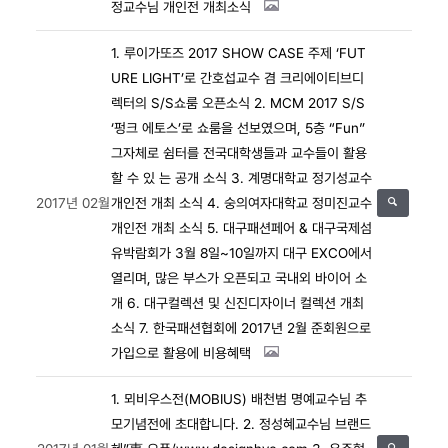
정교수님 개인전 개최소식
1. 루이가또즈 2017 SHOW CASE 주제 ‘FUT
URE LIGHT’로
간호섭교수 겸 크리에이티브디
렉터의 S/S쇼룸 오픈소식
2. MCM 2017 S/S
‘펑크 에토스’로 쇼룸을 선보였으며,
5층 “Fun”
그자체로 쉼터를 전국대학생들과 교수들이 활용
할 수 있 는 공개 소식
3. 계명대학교 정기성교수
2017년 02월
개인전 개최 소식
4. 숭의여자대학교 정미진교수
개인전 개최 소식
5. 대구패션페어 & 대구국제섬
유박람회가 3월 8일~10일까지
대구 EXCO에서
열리며, 많은 부스가 오픈되고 국내외 바이어 소
개
6. 대구컬렉션 및 신진디자이너 컬렉션 개최
소식
7. 한국패션협회에 2017년 2월 준회원으로
가입으로 활용에 비용혜택
1. 뫼비우스전(MOBIUS)
배천범 명예교수님 추
모기념전에 초대합니다.
2. 정성혜교수님 브랜드