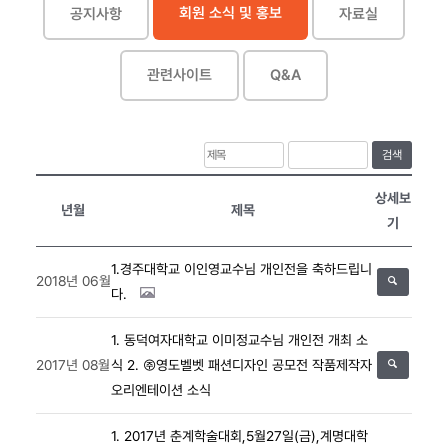
회원 소식 및 홍보
공지사항
자료실
관련사이트
Q&A
검색
상세보
년월
제목
기
1.경주대학교 이인영교수님 개인전을 축하드립니
2018년 06월
다.
1. 동덕여자대학교 이미정교수님 개인전 개최 소
2017년 08월
식
2. ㈜영도벨벳 패션디자인 공모전 작품제작자
오리엔테이션 소식
1. 2017년 춘계학술대회,5월27일(금),계명대학