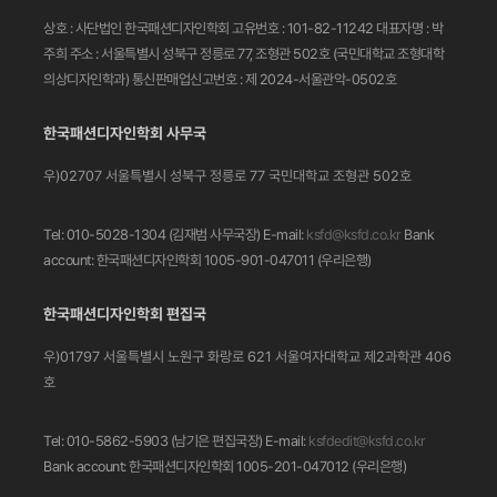
상호 : 사단법인 한국패션디자인학회
고유번호 : 101-82-11242
대표자명 : 박
주희
주소 : 서울특별시 성북구 정릉로 77, 조형관 502호
(국민대학교 조형대학
의상디자인학과)
통신판매업신고번호 : 제 2024-서울관악-0502호
한국패션디자인학회 사무국
우)02707 서울특별시 성북구 정릉로 77
국민대학교 조형관 502호
Tel: 010-5028-1304 (김재범 사무국장)
E-mail:
ksfd@ksfd.co.kr
Bank
account: 한국패션디자인학회 1005-901-047011
(우리은행)
한국패션디자인학회 편집국
우)01797 서울특별시 노원구 화랑로 621
서울여자대학교 제2과학관 406
호
Tel: 010-5862-5903 (남기은 편집국장)
E-mail:
ksfdedit@ksfd.co.kr
Bank account: 한국패션디자인학회 1005-201-047012
(우리은행)