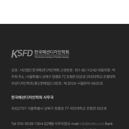
상호 : 사단법인 한국패션디자인학회
고유번호 : 101-82-11242
대표자명 : 박
주희
주소 : 서울특별시 성북구 정릉로 77, 조형관 502호
(국민대학교 조형대학
의상디자인학과)
통신판매업신고번호 : 제 2024-서울관악-0502호
한국패션디자인학회 사무국
우)02707 서울특별시 성북구 정릉로 77
국민대학교 조형관 502호
Tel: 010-5028-1304 (김재범 사무국장)
E-mail:
ksfd@ksfd.co.kr
Bank