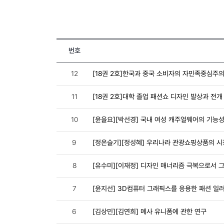
번호
12
[18권 2호]한국과 중국 소비자의 자민족중심주
11
[18권 2호]대학 졸업 패션쇼 디자인 발상과 전개
10
[윤을요][박선경] 국내 여성 캐주얼웨어의 기능성
9
[정온슬기][정성혜] 우리나라 관광쇼핑상품의 
8
[유수미][이재정] 디자인 매너리즘 극복으로서 
7
[윤지선] 3D컴퓨터 그래픽스를 응용한 패션 일
6
[김상민][김연희] 메사 유니폼에 관한 연구