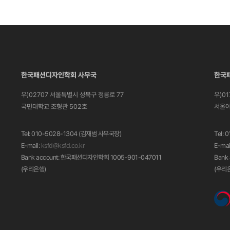
한국패션디자인학회 사무국
한국
우)02707 서울특별시 성북구 정릉로 77
우)0
국민대학교 조형관 502호
서울여
Tel: 010-5028-1304 (김재범 사무국장)
Tel:
E-mail:
ksfd@ksfd.co.kr
E-mai
Bank account: 한국패션디자인학회 1005-901-047011
Bank
(우리은행)
(우리