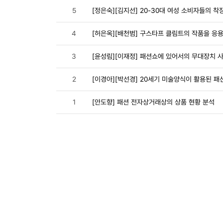
5
[정은숙][김지선] 20-30대 여성 소비자들의 착
4
[허은옥][배천범] 구스타프 클림트의 작품을 응
3
[윤성림][이재정] 패션쇼에 있어서의 무대장치 
2
[이경아][박선경] 20세기 미술양식이 활용된 
1
[안도향] 패션 전자상거래상의 상품 현황 분석