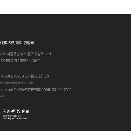
패션디자인학회 편집국
1797 서울특별시 노원구 화랑로 621
자대학교 제2과학관 406호
 010-5862-5903 (남기은 편집국장)
l:
ksfdedit@ksfd.co.kr
 account: 한국패션디자인학회 1005-201-047012
은행)