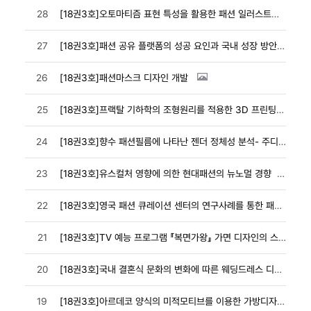
28
[18권3호]오토마티즘 표현 특성을 활용한 패션 일러스트레이션
27
[18권3호]패션 공유 플랫폼의 성공 요인과 국내 성장 방안
26
[18권3호]패션마스크 디자인 개발
25
[18권3호]프랙탈 기하학의 조형원리를 적용한 3D 프린팅 패션소재 연구 - 패션소재의 기본조직 응용을...
24
[18권3호]향수 패션필름에 나타난 젠더 정체성 분석- 주디스 버틀러의 수행적 젠더 정체성 이론을 중심...
23
[18권3호]유스컬처 영향에 의한 현대패션의 뉴노멀 경향
22
[18권3호]영국 패션 큐레이션 센터의 연구사례를 통한 패션 큐레이션 유형과 특성 연구
21
[18권3호]TV 예능 프로그램 『복면가왕』 가면 디자인의 스토리 표현 특성
20
[18권3호]국내 결혼식 문화의 변화에 따른 웨딩드레스 디자인의 특성 연구
19
[18권3호]아르데코 양식의 미적모티브를 이용한 가방디자인