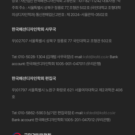
상호 : 사단법인 한국패션디자인학회
고유번호 : 101-82-11242
대표자명 : 박
주희
주소 : 서울특별시 성북구 정릉로 77, 조형관 502호
(국민대학교 조형대학
의상디자인학과)
통신판매업신고번호 : 제 2024-서울관악-0502호
한국패션디자인학회 사무국
우)02707 서울특별시 성북구 정릉로 77
국민대학교 조형관 502호
Tel: 010-5028-1304 (김재범 사무국장)
E-mail:
ksfd@ksfd.co.kr
Bank
account: 한국패션디자인학회 1005-901-047011
(우리은행)
한국패션디자인학회 편집국
우)01797 서울특별시 노원구 화랑로 621
서울여자대학교 제2과학관 406
호
Tel: 010-5862-5903 (남기은 편집국장)
E-mail:
ksfdedit@ksfd.co.kr
Bank account: 한국패션디자인학회 1005-201-047012
(우리은행)