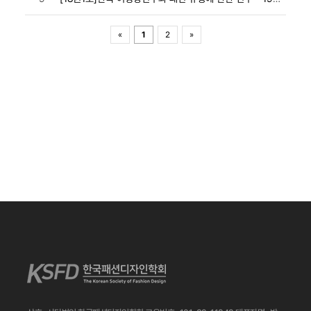
«
1
2
»