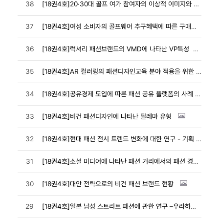
38
[18권4호]20·30대 골프 여가 참여자의 이상적 이미지와 골프웨어 스타일
37
[18권4호]여성 소비자의 골프웨어 추구혜택에 따른 구매행동
36
[18권4호]럭셔리 패션브랜드의 VMD에 나타난 VP특성
35
[18권4호]AR 컬러링의 패션디자인교육 분야 적용을 위한 기술 동향 및 사례 연구
34
[18권4호]공유경제 도입에 따른 패션 공유 플랫폼의 사례 분석 - 제품-서비스 시스템을 중심으로
33
[18권4호]비건 패션디자인에 나타난 딜레마 유형
32
[18권4호]현대 패션 전시 트렌드 변화에 대한 연구 - 기획 및 연출을 중심으로
31
[18권4호]소셜 미디어에 나타난 패션 거리에서의 패션 경험에 관한 연구 - 서울의 명동 거리를 중심으로
30
[18권4호]대안 전략으로의 비건 패션 브랜드 현황
29
[18권4호]일본 남성 스트리트 패션에 관한 연구 –우라하라에서 네오-우라하라까지