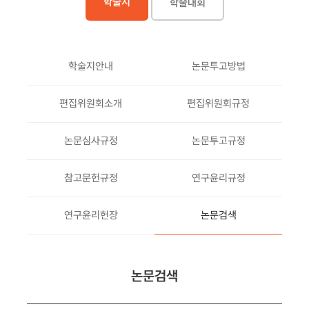
학술지
학술대회
학술지안내
논문투고방법
편집위원회소개
편집위원회규정
논문심사규정
논문투고규정
참고문헌규정
연구윤리규정
연구윤리헌장
논문검색
논문검색