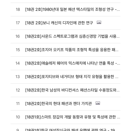
18
[18권 2호]1980년대 일본 패션 텍스타일의 조형성 연구 - 구성요소와 속성요소 분석을 중심으로 -
17
[18권 2호]보니 캐신의 디자인에 관한 연구
16
[18권2호]사운드 스펙트로그램과 심층신경망 기법을 사용한 패셔너블한 웨어러블 제품 디자인을 위한 테크놀로지
15
[18권2호]조지아 오키프 작품의 조형적 특성을 응용한 패션디자인 개발
14
[18권2호]애슬레저 웨어의 믹스매치에 나타난 연출 특성 - 스트리트 패션을 중심으로 -
13
[18권2호]포지티브와 네거티브 형태 지각 유형을 활용한 패션 일러스트레이션 개발
12
[18권2호]한국 남성의 바디컨셔스 패션스타일 수용정도와 발현의 특수성 - 20~30대 몸 관리행동 참...
11
[18권2호]한국의 현대 패션과 젠더 가치관
10
[18권1호]스마트 장갑의 개발 동향과 유형 및 특성에 관한 연구
9
[18권1호]한국 여성장신구와 패션 유행에 관한 연구 - 1990년대를 중심으로 -