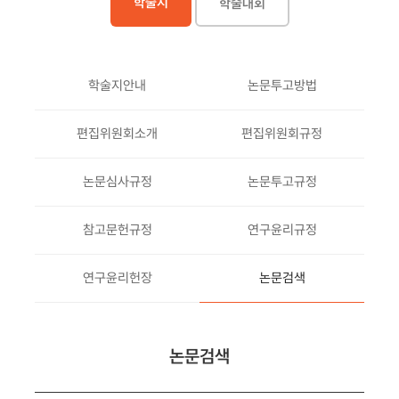
학술지
학술대회
학술지안내
논문투고방법
편집위원회소개
편집위원회규정
논문심사규정
논문투고규정
참고문헌규정
연구윤리규정
연구윤리헌장
논문검색
논문검색