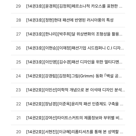
29
[14권3호][윤경희][김정희]페르소나적 카오스를 표현한 타이포그래피를 응용한 패션디자인
28
[14권3호][정현]현대 패션에 반영된 러시아풍의 특성
27
[14권3호][한나리][박주희]달 위상변화의 조형성을 활용한 패션디자인 연구
26
[14권3호][이현승][이재정]패션기업 시드컴퍼니 C.I 디자인 개발 연구
25
[14권3호][이인영][김수경]패션 디자인을 위한 멀티디멘션(Multi-dimension)
24
[14권2호][강경림][김정희]그림(Grimm) 동화 ｢백설 공주｣에 묘사된 ...
23
[14권2호][이민선]미학적 개념으로 본 이석태 디자인 분석 - 2011년 S/S~2013
22
[14권2호][장남경][이준옥]윤리적 패션 인증제도 구축을 위한 탐색적 조사
21
[14권2호][강여선]타이트스커트의 제품정보와 부위별 비율조사를 통한 실루엣 특성분석 -
20
[14권2호][서현진][이규혜]리폼티셔츠를 통해 본 성역할 정체감에 따른 추구 디자인ㆍ감성