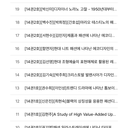
19
[14권2호][박신미]디자이너 노라노 고찰 - 1950년대부터 1990년대까지 패션쇼와 디
18
[14권2호][백수진][박희정][간호섭]마리오 테스티노의 패션광고사진에 나타난 섹슈얼리티의
17
[14권2호][서현수][김민자]제품과 패션에 나타난 에코디자인의 비교 미학적 연구
16
[14권2호][함연자]현대 니트 패션에 나타난 에코디자인의 미적 특성
15
[14권2호][김선영]현대 조형예술의 표현매체로 활용된 레이스의 비교 고찰
14
[14권2호][김기숙][박주희]크리스토발 발렌시아가 디자인에 나타난 스페인 취향
13
[14권1호][권수희][이인성]트렌디 드라마에 나타난 톰보이 룩을 응용한 디자인 개발
12
[14권1호][신은진][최현숙]블랙의 상징성을 응용한 패션디자인 개발
11
[14권1호][김현주]A Study of High Value-Added Upcycled H
10
[14권1호][권기영]패션 일러스트레이션에 나타난 타이포그래피의 표현유형과 미적 의미