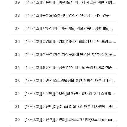
39
[14권4호][임송미][이미숙]도시 이미지 제고를 위한 지방자치단체 시청 민원실 유니폼 이
38
[14권4호][윤을요]조선시대 안경과 안경집 디자인 연구
37
[14권4호][박수경]미디어관여도, 외모만족이 성형태도, 성형의도에 미치는 영향에 관한 연
36
[14권4호][류경화][김양희]18세기 회화에 나타난 프랑스 궁정 여성복식의 색채 연구
35
[14권4호][석은경]여성 치장문화에 반영된 치유양상에 관한 연구 - 세계유명디자이너 패션
34
[14권4호][최유진][김정숙]뮤직 비디오 속의 마이클 잭슨 패션 연구
33
[14권4호][이민선]스토리텔링을 통한 창의적 패션디자인방법론에 관한 연구 - ‘미수아바흐
32
[14권4호][박은영][주보림]알렉산더 칼더의 후기 스테빌 작품의 조형성을 응용한 패션디자
31
[14권4호][이진민]Cy Choi 최철용의 패션 디자인에 나타난 미적 특성
30
[14권3호][이진경][이연희]󰡔콰드로페니아(Quadrophenia, 1979)ϙ...