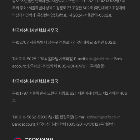
상호 : 사단법인 한국패션디자인학회
고유번호 : 101-82-11242
대표자명 : 박
주희
주소 : 서울특별시 성북구 정릉로 77, 조형관 502호
(국민대학교 조형대학
의상디자인학과)
통신판매업신고번호 : 제 2024-서울관악-0502호
한국패션디자인학회 사무국
우)02707 서울특별시 성북구 정릉로 77
국민대학교 조형관 502호
Tel: 010-5028-1304 (김재범 사무국장)
E-mail:
ksfd@ksfd.co.kr
Bank
account: 한국패션디자인학회 1005-901-047011
(우리은행)
한국패션디자인학회 편집국
우)01797 서울특별시 노원구 화랑로 621
서울여자대학교 제2과학관 406
호
Tel: 010-5862-5903 (남기은 편집국장)
E-mail:
ksfdedit@ksfd.co.kr
Bank account: 한국패션디자인학회 1005-201-047012
(우리은행)