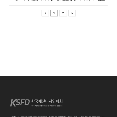
«
1
2
»